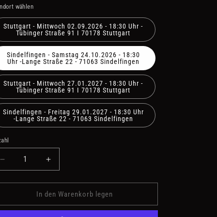
ndort wählen
Stuttgart - Mittwoch 02.09.2026 - 18:30 Uhr -
Tübinger Straße 91 I 70178 Stuttgart
Sindelfingen - Samstag 24.10.2026 - 18:30
Uhr -Lange Straße 22 - 71063 Sindelfingen
Stuttgart - Mittwoch 27.01.2027 - 18:30 Uhr -
Tübinger Straße 91 I 70178 Stuttgart
Sindelfingen - Freitag 29.01.2027 - 18:30 Uhr
-Lange Straße 22 - 71063 Sindelfingen
ahl
zahl
Verringere
Erhöhe
die
die
Menge
Menge
für
für
In den Warenkorb legen
Masterclass
Masterclass
Wine
Wine