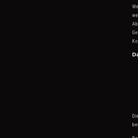
We
we
Ab
Ge
Ko
Da
Di
be