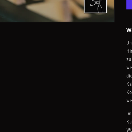
W
Un
Hi
zu
we
di
Kä
Ko
we
Im
Kä
Wü