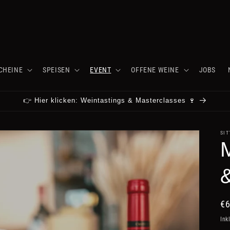
CHEINE
SPEISEN
EVENT
OFFENE WEINE
JOBS
👉 Hier klicken: Weintastings & Masterclasses 🍷
SIT
No
€6
Pr
Ink