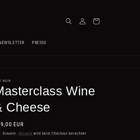
Einloggen
Warenkorb
NEWSLETTER
PRESSE
T WEIN
Masterclass Wine
& Cheese
rmaler
9,00 EUR
eis
l. Steuern.
Versand
wird beim Checkout berechnet