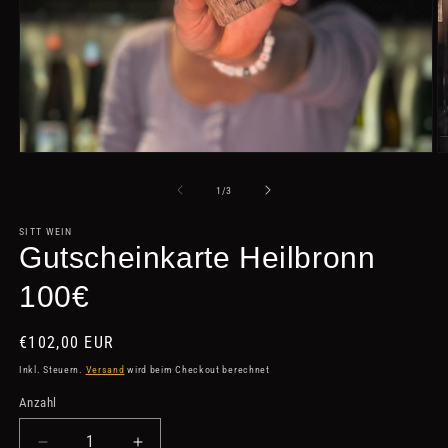
Medien
M
1
2
in
in
von
1
/
3
Modal
M
öffnen
ö
SITT WEIN
Gutscheinkarte Heilbronn
100€
Normaler
€102,00 EUR
Preis
Inkl. Steuern.
Versand
wird beim Checkout berechnet
Anzahl
Anzahl