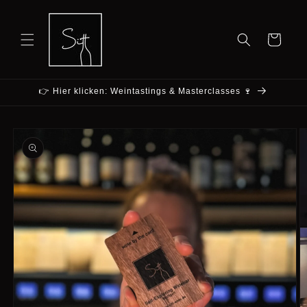
Direkt
zum
Inhalt
Warenkorb
👉 Hier klicken: Weintastings & Masterclasses 🍷
u
roduktinformationen
pringen