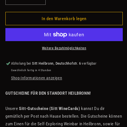
Verringere
Erhöhe
die
die
Menge
Menge
für
für
In den Warenkorb legen
Gutscheinkarte
Gutscheinkarte
Heilbronn
Heilbronn
100€
100€
Weitere Bezahlmöglichkeiten
Abholung bei
Sitt Heilbronn, Deutschhofstr. 6
verfügbar
Gewöhnlich fertig in 4 Stunden
Shop-Informationen anzeigen
GUTSCHEINE FÜR DEN STANDORT HEILBRONN!
Unsere
Sitt-Gutscheine (Sitt WineCards)
kannst Du dir
gemütlich per Post nach Hause bestellen. Die Gutscheine können
zum Einen für die Self-Exploring Weinbar in Heilbronn, sowie für