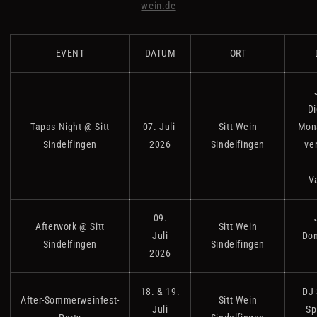
wein.de
EVENT
DATUM
ORT
Di
Tapas Night @ Sitt
07. Juli
Sitt Wein
Mona
Sindelfingen
2026
Sindelfingen
ve
V
09.
Afterwork @ Sitt
Sitt Wein
Juli
Don
Sindelfingen
Sindelfingen
2026
18. & 19.
DJ-
After-Sommerweinfest-
Sitt Wein
Juli
Sp