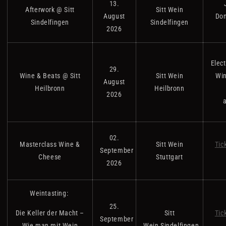
13.
Afterwork @ Sitt
Sitt Wein
August
Don
Sindelfingen
Sindelfingen
2026
Elect
29.
Wine & Beats @ Sitt
Sitt Wein
Win
August
Heilbronn
Heilbronn
2026
02.
Masterclass Wine &
Sitt Wein
Tic
September
Cheese
Stuttgart
2026
Weintasting:
25.
Die Keller der Macht –
Sitt
Tic
September
Wie man mit Wein
Wein
Sindelfingen