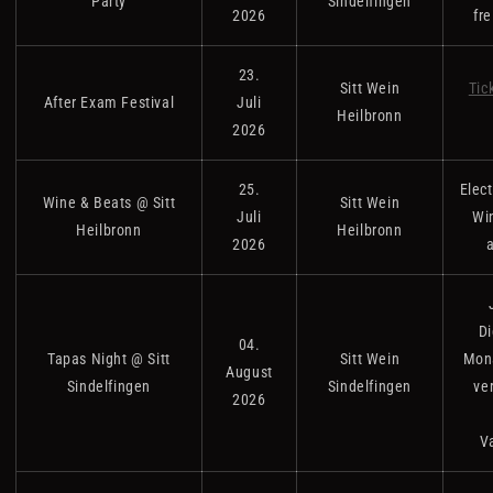
Party
Sindelfingen
2026
fre
23.
Sitt Wein
Tic
After Exam Festival
Juli
Heilbronn
2026
25.
Elect
Wine & Beats @ Sitt
Sitt Wein
Juli
Wi
Heilbronn
Heilbronn
2026
Di
04.
Tapas Night @ Sitt
Sitt Wein
Mona
August
Sindelfingen
Sindelfingen
ve
2026
V