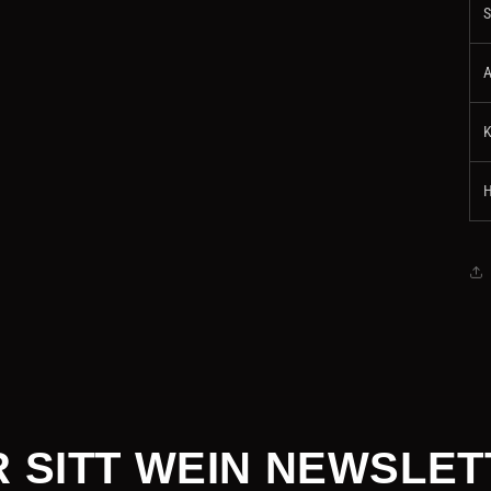
S
K
H
 SITT WEIN NEWSLE