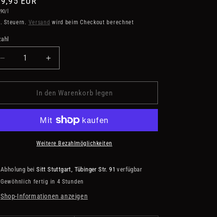
rmaler
9,95 EUR
dpreis
90/l
eis
l. Steuern.
Versand
wird beim Checkout berechnet
ahl
zahl
Verringere
Erhöhe
die
die
Menge
Menge
für
für
In den Warenkorb legen
Chateau
Chateau
Doisy
Doisy
Dubroca
Dubroca
-
-
Sauternes-
Sauternes-
Weitere Bezahlmöglichkeiten
Barsac
Barsac
Abholung bei
Sitt Stuttgart, Tübinger Str. 91
verfügbar
Gewöhnlich fertig in 4 Stunden
Shop-Informationen anzeigen