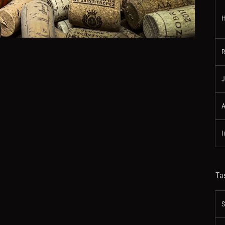
H
R
J
A
I
Ta
S