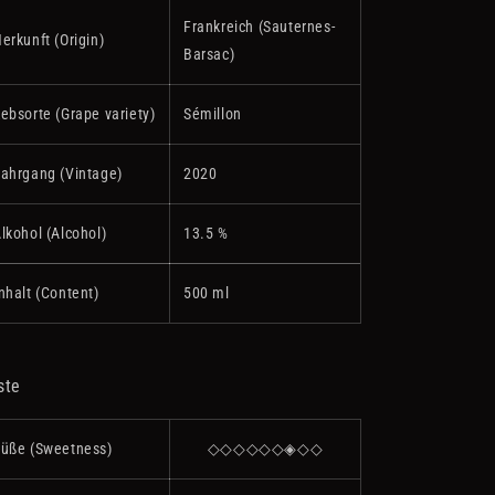
Frankreich (Sauternes-
erkunft (Origin)
Barsac)
ebsorte (Grape variety)
Sémillon
ahrgang (Vintage)
2020
lkohol (Alcohol)
13.5 %
nhalt (Content)
500 ml
ste
üße (Sweetness)
◇◇◇◇◇◇◈◇◇