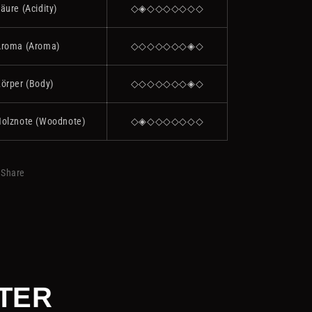
äure (Acidity)
◇◈◇◇◇◇◇◇◇
Aroma (Aroma)
◇◇◇◇◇◇◇◈◇
örper (Body)
◇◇◇◇◇◇◇◈◇
olznote (Woodnote)
◇◈◇◇◇◇◇◇◇
Share
TTER