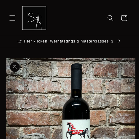
Direkt
zum
Inhalt
Warenkorb
👉 Hier klicken: Weintastings & Masterclasses 🍷
u
roduktinformationen
pringen