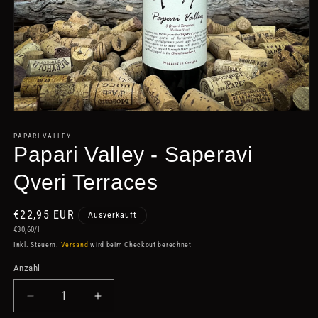
Medien
1
in
PAPARI VALLEY
Modal
Papari Valley - Saperavi
öffnen
Qveri Terraces
Normaler
€22,95 EUR
Ausverkauft
Grundpreis
Preis
€30,60/l
Inkl. Steuern.
Versand
wird beim Checkout berechnet
Anzahl
Anzahl
Verringere
Erhöhe
die
die