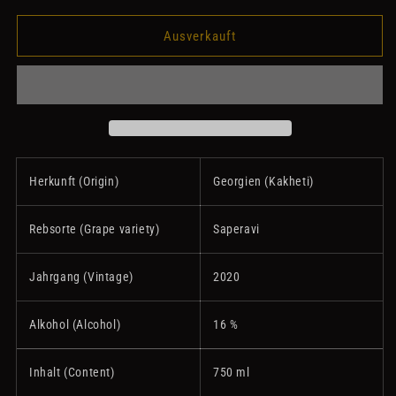
Menge
Menge
für
für
Ausverkauft
Papari
Papari
Valley
Valley
-
-
Saperavi
Saperavi
Qveri
Qveri
Terraces
Terraces
Herkunft (Origin)
Georgien (Kakheti)
Rebsorte (Grape variety)
Saperavi
Jahrgang (Vintage)
2020
Alkohol (Alcohol)
16 %
Inhalt (Content)
750 ml