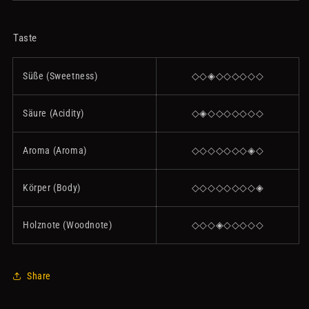
Taste
Süße (Sweetness)
◇◇◈◇◇◇◇◇◇
Säure (Acidity)
◇◈◇◇◇◇◇◇◇
Aroma (Aroma)
◇◇◇◇◇◇◇◈◇
Körper (Body)
◇◇◇◇◇◇◇◇◈
Holznote (Woodnote)
◇◇◇◈◇◇◇◇◇
Share